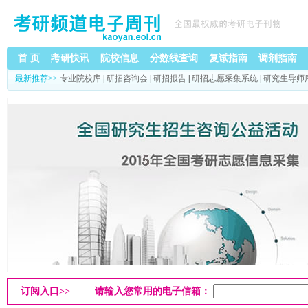
首 页
考研快讯
院校信息
分数线
查询
复试指南
调剂指南
最新推荐>>
专业院校库
|
研招咨询会
|
研招报告
|
研招志愿采集系统
|
研究生导师
订阅入口>>
请输入您常用的电子信箱：