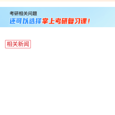
站
长
统
计
相关新闻