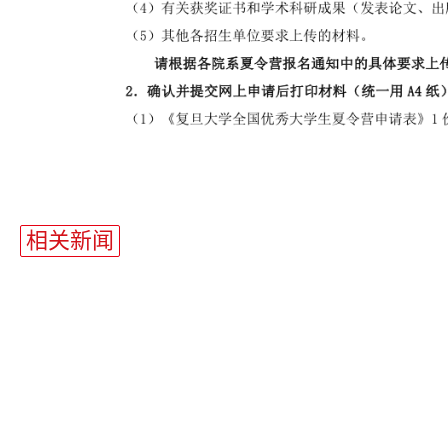
站
长
相关新闻
统
计