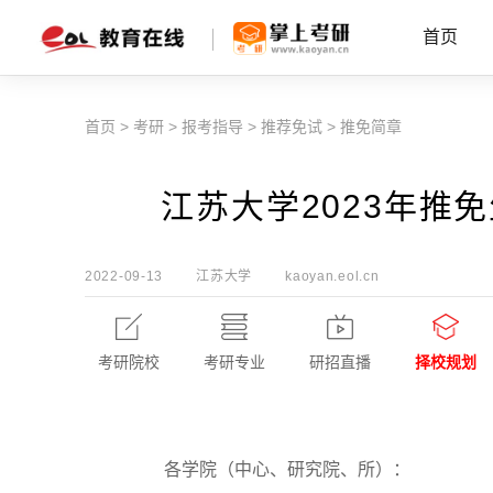
首页
首页
>
考研
>
报考指导
>
推荐免试
>
推免简章
江苏大学2023年推
2022-09-13
江苏大学
kaoyan.eol.cn
考研院校
考研专业
研招直播
择校规划
各学院（中心、研究院、所）：