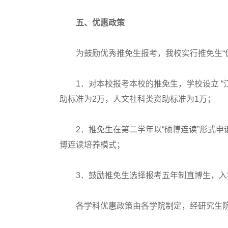
五、优惠政策
为鼓励优秀推免生报考，我校实行推免生“优
1．对本校报考本校的推免生，学校设立 “
助标准为2万，人文社科类资助标准为1万；
2．推免生在第二学年以“硕博连读”形式申请攻
博连读培养模式；
3．鼓励推免生选择报考五年制直博生，入
各学科优惠政策由各学院制定，经研究生院