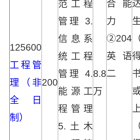
合能
范工程
力
管理 3.
②204
（
信息系
125600
英语
统工程
工程管
二
管理 4.
8.8
理（非
200
能源工
万
全日
程管理
制）
（
5.土木