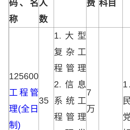
码、名
人
费
科目
称
数
1.大型
复杂工
程管理
125600
2.信息
工程管
7
35
系统工
理(全日
万
程管理
制)