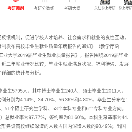
考研调剂
考研分数线
考研大纲
关注掌上考研
掌上考研
况反馈机制，促进学校人才培养、社会需求和就业的良性互动，
编制发布高校毕业生就业质量年度报告的通知》（教学厅函
工业大学2019届毕业生就业质量报告》，报告围绕2019届毕业
、近三年就业情况比较；毕业生就业满意状况、福利待遇、发展
了详细的统计与分析。
业生5795人，其中博士毕业生240人，硕士毕业生2011人，
别为4.14%、34.70%、56.36%和4.80%。毕业生分布在1
、51个硕士研究生学科、53个本科专业和6个专科专业方向。
季）总就业率为97.77%，签约率为81.60%。本科生深造率为44.
一流”建设高校继续深造的人数占国内深造人数的90.49%；出国