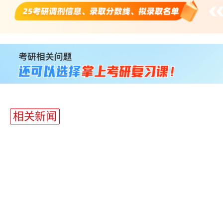
站
长
统
计
相关新闻