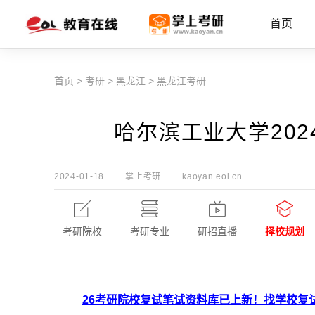
首页
首页
>
考研
>
黑龙江
>
黑龙江考研
哈尔滨工业大学20
2024-01-18
掌上考研
kaoyan.eol.cn
考研院校
考研专业
研招直播
择校规划
26考研院校复试笔试资料库已上新！找学校复试