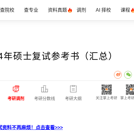
查院校
查专业
资料真题
调剂
AI 择校
课程
24年硕士复试参考书（汇总）
考研调剂
考研分数线
考研大纲
关注掌上考研
掌上考研
资料不再麻烦！点击查看>>>