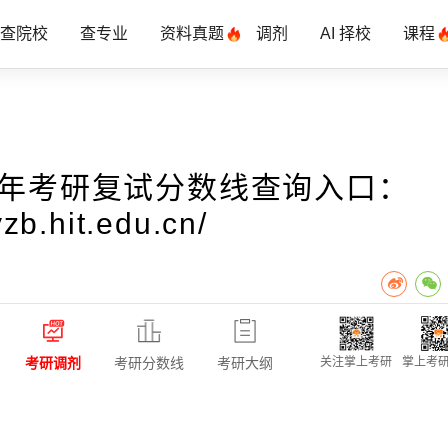
查院校
查专业
资料真题
调剂
AI 择校
课程
4年考研复试分数线查询入口：
yzb.hit.edu.cn/
考研调剂
考研分数线
考研大纲
关注掌上考研
掌上考研