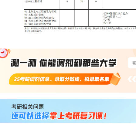
站
长
统
计