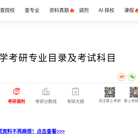
查院校
查专业
资料真题
调剂
AI 择校
课程
大学考研专业目录及考试科目
考研调剂
考研分数线
考研大纲
关注掌上考研
掌上考研
资料不再麻烦！点击查看>>>