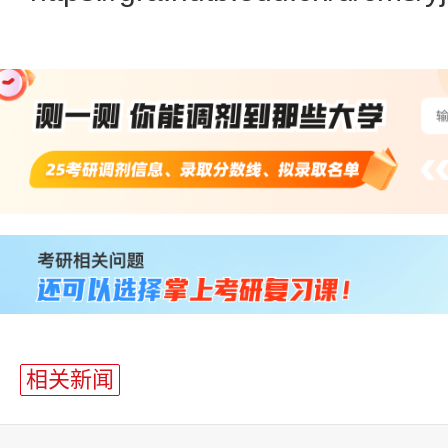
站
长
统
计
相关新闻