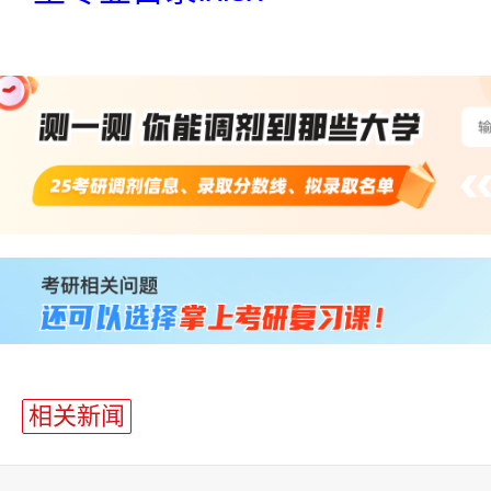
站
长
统
计
相关新闻