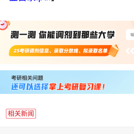
站
长
统
计
相关新闻