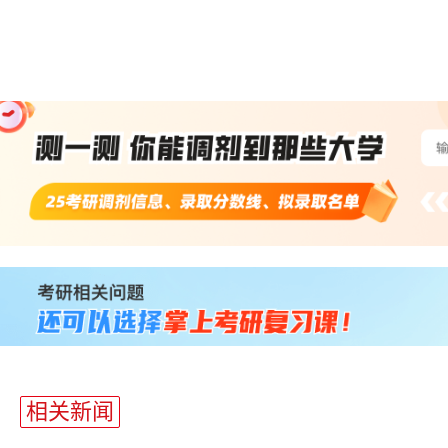
站
长
统
计
相关新闻