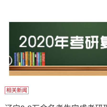
站
长
统
计
相关新闻