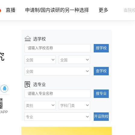
直播
申请制/国内读研的另一种选择
更多
选学校
搜学校
究
查学校
选专业
搜专业
APP
开设院校