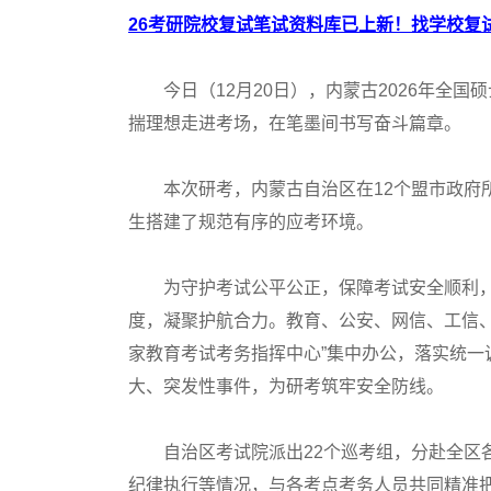
26考研院校复试笔试资料库已上新！找学校复试
今日（12月20日），内蒙古2026年全国硕
揣理想走进考场，在笔墨间书写奋斗篇章。
本次研考，内蒙古自治区在12个盟市政府所在
生搭建了规范有序的应考环境。
为守护考试公平公正，保障考试安全顺利，
度，凝聚护航合力。教育、公安、网信、工信
家教育考试考务指挥中心”集中办公，落实统
大、突发性事件，为研考筑牢安全防线。
自治区考试院派出22个巡考组，分赴全区各
纪律执行等情况，与各考点考务人员共同精准