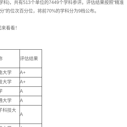
科)，共有513个单位的7449个学科参评。评估结果按照“精准
分”的位次百分位，将前70%的学科分为9档公布。
来看看！
称
评估结果
电大学
A+
技大学
A+
学
A
通大学
A
子科技大
A