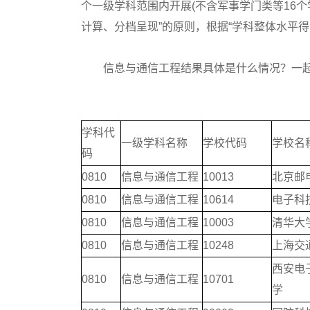
个一级学科范围内开展(不含军事学门类等16个学
计算、分档呈现”的原则，根据“学科整体水平得
信息与通信工程结果具体是什么情况？一起
学科代
一级学科名称
学校代码
学校名
码
0810
信息与通信工程
10013
北京邮
0810
信息与通信工程
10614
电子科
0810
信息与通信工程
10003
清华大
0810
信息与通信工程
10248
上海交
西安电
0810
信息与通信工程
10701
学