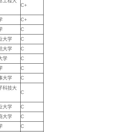
息工程大
C+
学
C+
学
C
业大学
C
航大学
C
大学
C
学
C
事大学
C
子科技大
C
业大学
C
商大学
C
学
C