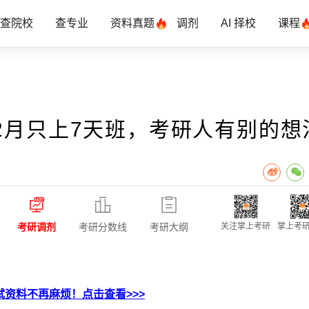
查院校
查专业
资料真题
调剂
AI 择校
课程
2月只上7天班，考研人有别的想
考研调剂
考研分数线
考研大纲
关注掌上考研
掌上考研
资料不再麻烦！点击查看>>>