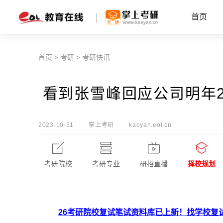
首页
首页
>
考研
>
考研快讯
看到张雪峰回应公司明年
2023-10-31
掌上考研
kaoyan.eol.cn
考研院校
考研专业
研招直播
择校规划
26考研院校复试笔试资料库已上新！找学校复试