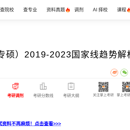
查院校
查专业
资料真题
调剂
AI 择校
课程
）2019-2023国家线趋势解
考研调剂
考研分数线
考研大纲
关注掌上考研
掌上考研
资料不再麻烦！点击查看>>>