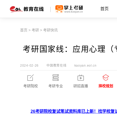
首页
首页
>
考研
>
考研快讯
考研国家线：应用心理（专硕
2024-02-26
中国教育在线
kaoyan.eol.cn
考研院校
考研专业
研招直播
择校规划
26考研院校复试笔试资料库已上新！找学校复试