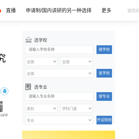
直播
申请制/国内读研的另一种选择
更多
选学校
搜学校
究
查学校
选专业
搜专业
APP
开设院校