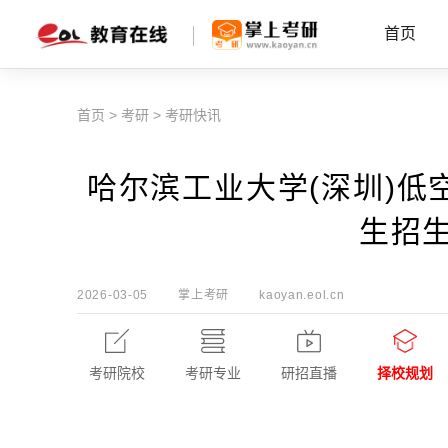
首页
首页
>
考研
>
考研快讯
哈尔滨工业大学(深圳)低
生招
2026-03-05
掌上考研
kaoyan.eol.cn
考研院校
考研专业
研招直播
择校规划