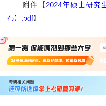
附件【
2024年硕士研
布）.pdf
】
站
长
统
计