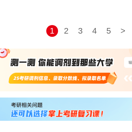
1
2
3
4
5
>
站
长
统
计