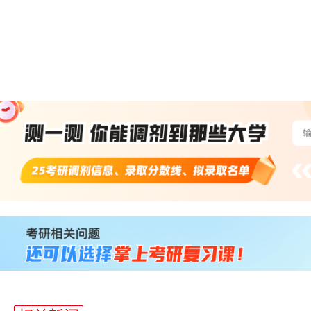
站
长
统
计