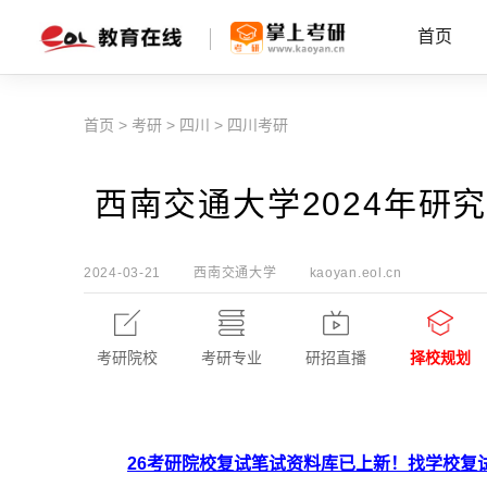
首页
首页
>
考研
>
四川
>
四川考研
西南交通大学2024年研
2024-03-21
西南交通大学
kaoyan.eol.cn
考研院校
考研专业
研招直播
择校规划
26考研院校复试笔试资料库已上新！找学校复试