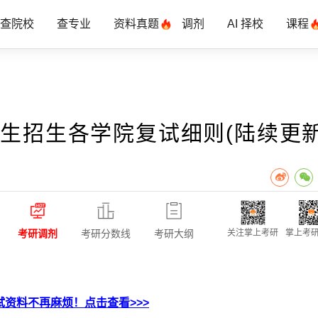
查院校
查专业
资料真题
调剂
AI 择校
课程
究生招生各学院复试细则(陆续更新
考研调剂
考研分数线
考研大纲
关注掌上考研
掌上考研
资料不再麻烦！点击查看>>>