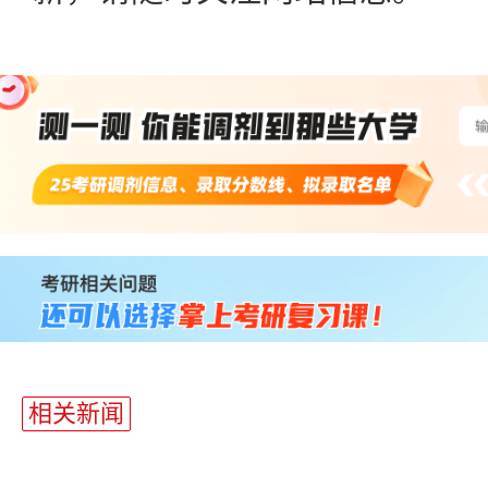
站
长
统
计
相关新闻