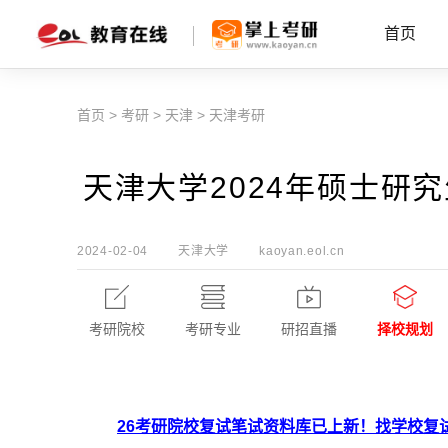
首页
首页
>
考研
>
天津
>
天津考研
天津大学2024年硕士研
2024-02-04
天津大学
kaoyan.eol.cn
考研院校
考研专业
研招直播
择校规划
26考研院校复试笔试资料库已上新！找学校复试