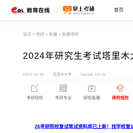
首页
首页
>
考研
>
新疆
>
新疆考研
2024年研究生考试塔里木
2023-10-30
塔里木大学
kaoyan.eol.cn
考研院校
考研专业
研招直播
择校规划
26考研院校复试笔试资料库已上新！找学校复试