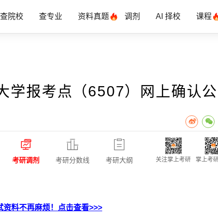
查院校
查专业
资料真题
调剂
AI 择校
课程
大学报考点（6507）网上确认
考研调剂
考研分数线
考研大纲
关注掌上考研
掌上考研
资料不再麻烦！点击查看>>>