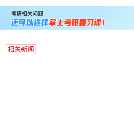
站
长
统
计
相关新闻