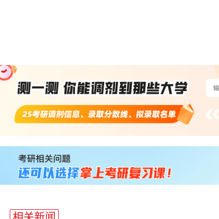
站
长
统
计
相关新闻