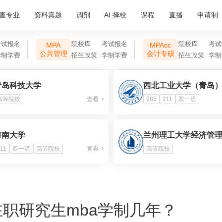
查专业
资料真题
调剂
AI 择校
课程
直播
申请制
考试报名
院校库
考试报名
院校库
考试
MPA
MPAcc
公共管理
会计专硕
学制学费
招生政策
学制学费
招生政策
学制
青岛科技大学
西北工业大学（青岛
高等院校
查看
985
211
双一流
海南大学
兰州理工大学经济管
11
双一流
高等院校
查看
高等院校
职研究生mba学制几年？