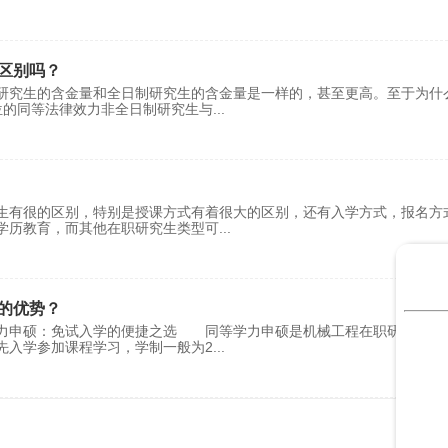
区别吗？
研究生的含金量和全日制研究生的含金量是一样的，甚至更高。至于为什
位的同等法律效力非全日制研究生与
...
生有很的区别，特别是授课方式有着很大的区别，还有入学方式，报名方
学历教育，而其他在职研究生类型可
...
的优势？
学力申硕：免试入学的便捷之选 同等学力申硕是机械工程在职研究生较
先入学参加课程学习，学制一般为2
...