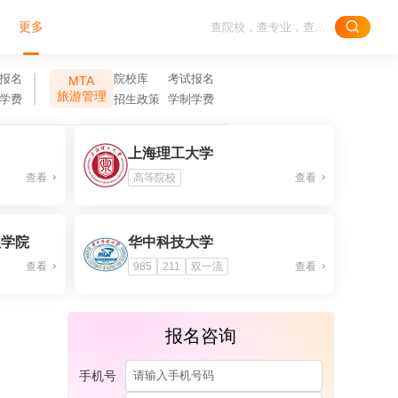
更多
报名
院校库
考试报名
MTA
旅游管理
学费
招生政策
学制学费
）
上海理工大学
查看
高等院校
查看
理学院
华中科技大学
查看
985
211
双一流
查看
报名咨询
手机号