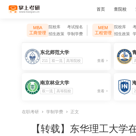
首页
查院校
院校库
考试报名
院校库
MBA
MEM
工商管理
工程管理
招生政策
学制学费
招生政策
东北师范大学
211
双一流
高等院校
查看
南京林业大学
双一流
高等院校
查看
2
在职考研
学制学费
正文
【转载】
东华理工大学在