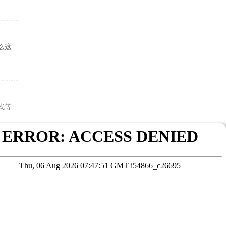
么这
式等
为常