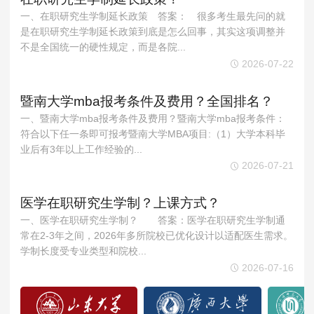
MPAcc会计专硕
一、在职研究生学制延长政策 答案： 很多考生最先问的就
院校库
考试报名
招生政策
学制学费
报名流程
是在职研究生学制延长政策到底是怎么回事，其实这项调整并
不是全国统一的硬性规定，而是各院...
考试真题
报考经验
招生简章
2026-07-22
MTA旅游管理
暨南大学mba报考条件及费用？全国排名？
院校库
考试报名
招生政策
学制学费
报名流程
一、暨南大学mba报考条件及费用？暨南大学mba报考条件：
符合以下任一条即可报考暨南大学MBA项目:（1）大学本科毕
考试真题
报考经验
招生简章
业后有3年以上工作经验的...
2026-07-21
医学在职研究生学制？上课方式？
一、医学在职研究生学制？ 答案：医学在职研究生学制通
常在2-3年之间，2026年多所院校已优化设计以适配医生需求。
学制长度受专业类型和院校...
2026-07-16