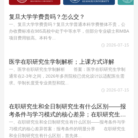
复旦大学学费贵吗？怎么交？
一、复旦大学学费贵吗？复旦大学普通本科学费整体不贵‌，公
办收费标准在985高校中处于中等水平，但部分专业硕士和MBA
项目费用较高。‌‌本科专...
2026-07-15
医学在职研究生学制解析；上课方式详解
一、医学在职研究生学制解析 答案：医学在职研究生学制
通常在2-3年之间，2026年多所院校已优化设计以适配医生需
求。学制长度受专业类型和院...
2026-07-15
在职研究生和全日制研究生有什么区别——报
考条件与学习模式的核心差异；在职研究生周
末上课优势——职场新人的双赢选择
一、在职研究生和全日制研究生有什么区别——报考条件与学
习模式的核心差异答案：报考条件的明显分界 在职研究生
和全日制研究生有什么区别，首先体...