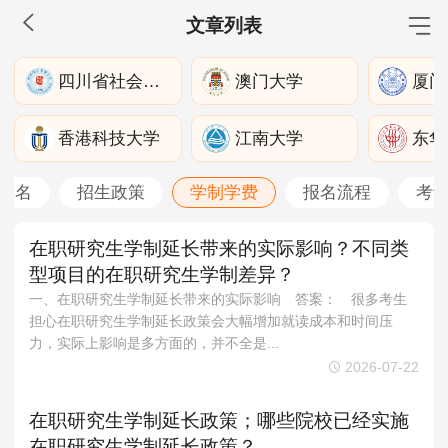
文章列表
MBA工商管理
四川省社会科学院
澳门大学
厦门
院校库
考试报名
招生政策
学制学费
报名流程
香港科技大学
江南大学
东华
考试真题
报考经验
招生简章
报名
招生政策
学制学费
报名流程
考
MEM工程管理
院校库
考试报名
招生政策
学制学费
报名流程
在职研究生学制延长带来的实际影响？不同类
型项目的在职研究生学制差异？
考试真题
报考经验
招生简章
一、在职研究生学制延长带来的实际影响 答案： 很多考生
担心在职研究生学制延长政策会大幅增加就读成本和时间压
MPA公共管理
力，实际上影响是多方面的，并不全是...
院校库
考试报名
招生政策
学制学费
报名流程
2026-07-22
考试真题
报考经验
招生简章
在职研究生学制延长政策；哪些院校已经实施
在职研究生学制延长政策？