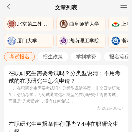
文章列表
MBA工商管理
北京第二外国语学院
曲阜师范大学
上海
院校库
考试报名
招生政策
学制学费
报名流程
厦门大学
湖南理工学院
浙江
考试真题
报考经验
招生简章
考试报名
招生政策
学制学费
报名流程
MEM工程管理
院校库
考试报名
招生政策
学制学费
报名流程
在职研究生需要考试吗？分类型说清；不用考
试的在职研究生怎么申请？
考试真题
报考经验
招生简章
一、在职研究生需要考试吗？分类型说清答案：非全日制研究
生：必须考试，无免试通道这种类型的在职研究生需要考试，
MPA公共管理
而且是“先考后读”，没有任何免试...
院校库
考试报名
招生政策
学制学费
报名流程
2026-06-17
考试真题
报考经验
招生简章
在职研究生申报条件有哪些？4种在职研究生
申报