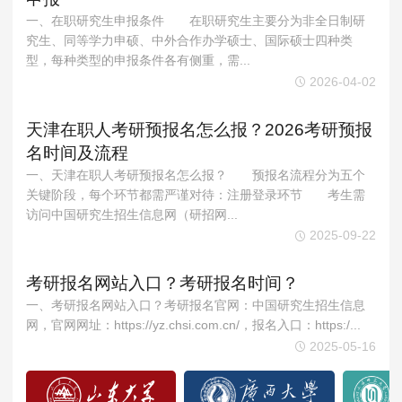
MPAcc会计专硕
一、在职研究生申报条件 在职研究生主要分为非全日制研
院校库
考试报名
招生政策
学制学费
报名流程
究生、同等学力申硕、中外合作办学硕士、国际硕士四种类
型，每种类型的申报条件各有侧重，需...
考试真题
报考经验
招生简章
2026-04-02
MTA旅游管理
天津在职人考研预报名怎么报？2026考研预报
名时间及流程
院校库
考试报名
招生政策
学制学费
报名流程
一、天津在职人考研预报名怎么报？ 预报名流程分为五个
考试真题
报考经验
招生简章
关键阶段，每个环节都需严谨对待：注册登录环节 考生需
访问中国研究生招生信息网（研招网...
2025-09-22
考研报名网站入口？考研报名时间？
一、考研报名网站入口？考研报名官网：中国研究生招生信息
网，官网网址：https://yz.chsi.com.cn/，报名入口：https:/...
2025-05-16