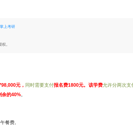
 掌上考研
授权。
8,000元，
同时需要支付
报名费1800元。该学费
允许分两次支
余的40%
。
及
午餐费,