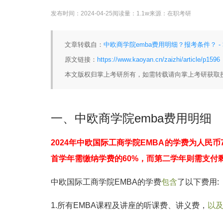
发布时间：
2024-04-25
阅读量：
1.1w
来源：
在职考研
文章转载自：
中欧商学院emba费用明细？报考条件？ -
原文链接：
https://www.kaoyan.cn/zaizhi/article/p1596
本文版权归掌上考研所有，如需转载请向掌上考研获取
一、中欧商学院emba费用明细
2024年中欧国际工商学院EMBA的学费为人民币79
首学年需缴纳学费的60%，而第二学年则需支付剩
中欧国际工商学院EMBA的学费
包含
了以下费用:
1.所有EMBA课程及讲座的听课费、讲义费，
以