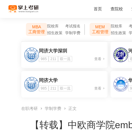
首页
查院校
院校库
考试报名
院校库
MBA
MEM
工商管理
工程管理
招生政策
学制学费
招生政策
同济大学深圳
985
211
双一流
查看
同济大学
985
211
双一流
查看
9
在职考研
学制学费
正文
【转载】
中欧商学院em