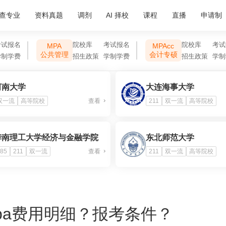
查专业
资料真题
调剂
AI 择校
课程
直播
申请制
考试报名
院校库
考试报名
院校库
考试
MPA
MPAcc
公共管理
会计专硕
学制学费
招生政策
学制学费
招生政策
学制
河南大学
大连海事大学
双一流
高等院校
查看
211
双一流
高等院校
华南理工大学经济与金融学院
东北师范大学
85
211
双一流
查看
211
双一流
高等院校
ba费用明细？报考条件？