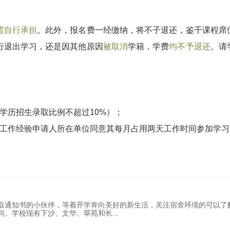
需自行承担
。此外，报名费一经缴纳，将不子退还，鉴干课程席
行退出学习，还是因其他原因
被取消
学籍，学费
均不予退还
。请
学历招生录取比例不超过10%）；
位工作经验申请人所在单位同意其每月占用两天工作时间参加学习
取通知书的小伙伴，等着开学奔向美好的新生活，关注宿舍环境的可以了
间。学校现有下沙、文华、翠苑和长
...