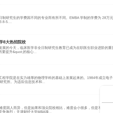
制研究生的学费因不同的专业而有所不同。EMBA 学制的学费为 28万
8-5.
...
学8大热招院校
发展的今天，临床医学非全日制研究生教育已成为在职医生职业进阶的重
要提升&quot;的核心
...
程学院是在实力雄厚的物理学科的基础上发展起来的。1984年成立电子
术研究所。为适应信息技术和
...
取难度因人而异，但是如果和顶尖院校相比，难度会小很多，但是不能掉以
竞争激烈：天津财经大学MBA项
...