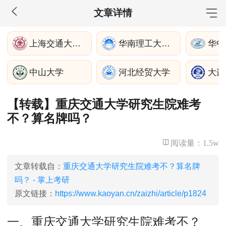
文章详情
MBA工商管理
上海交通大学电子信息与电气工程学院
华南理工大学土木与交通学院
院校库
考试报名
招生政策
学制学费
报名流程
中山大学
河北经贸大学
考试真题
报考经验
招生简章
【转载】重庆交通大学研究生院难考
MEM工程管理
不？算名牌吗？
院校库
考试报名
招生政策
学制学费
报名流程
考试真题
报考经验
招生简章
阅读量：
1.5w
MPA公共管理
文章转载自：
重庆交通大学研究生院难考不？算名牌
吗？ - 掌上考研
院校库
考试报名
招生政策
学制学费
报名流程
原文链接：
https://www.kaoyan.cn/zaizhi/article/p1824
考试真题
报考经验
招生简章
一、重庆交通大学研究生院难考不？