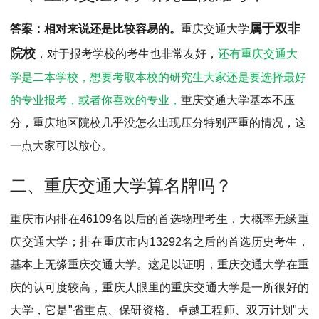
MPAcc会计专硕
属于双非
答案：相对来说还是比较容易的。
重庆交通大学
院校库
考试报名
招生政策
学制学费
报名流程
院校
，对于报考学校的考生也非常友好，
还有重庆交通大
考试真题
报考经验
招生简章
学是二本学校，想要考取本校的研究生大家还是要选择最好
MTA旅游管理
的专业报考，或者你喜欢的专业，
重庆交通大学基本不压
院校库
考试报名
招生政策
学制学费
报名流程
分，重庆地区院校几乎没怎么出现压分特别严重的情况，这
考试真题
报考经验
招生简章
一点大家可以放心。
二、重庆交通大学算名牌吗？
重庆市内排在46109名以后的首选物理考生，大概率无缘重
庆交通大学；排在重庆市内13292名之后的首选历史考生，
基本上无缘重庆交通大学。这足以证明，重庆交通大学在重
庆的认可度较高，重庆人眼里的重庆交通大学是一所很好的
大学，它是"省重点、保研资格、卓越工程师、双万计划"大