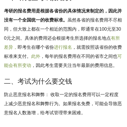
MPAcc会计专硕
考研的报名费用是根据各省份的具体情况来制定的，因此并
院校库
考试报名
招生政策
学制学费
报名流程
没有一个全国统一的收费标准。
虽然各省的报名费用不尽相
考试真题
报考经验
招生简章
同，但大致上都在一个相近的范围内，即通常在100元至30
MTA旅游管理
0元之间。具体的费用还会根据考生所选择的报名地点
有所
差异，
即考生在哪个省份
进行报名
，就需按照该省份的收费
院校库
考试报名
招生政策
学制学费
报名流程
标准来支付。
此外
，每年的报名费用在不同的省市之间也
可
考试真题
报考经验
招生简章
能会有所变动
，因此考生需要关注当年最新的费用信息。
二、考试为什么要交钱
防止恶意报名和舞弊： 收取一定的报名费用可以一定程度
上减少恶意报名和舞弊行为
。如果报名免费，可能会导致恶
意报名人数激增，给考试管理带来困难。