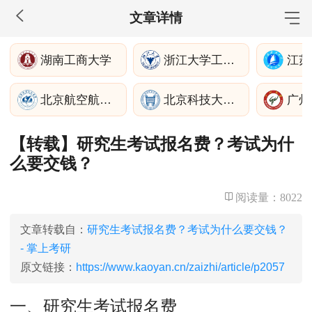
文章详情
MBA工商管理
湖南工商大学
浙江大学工程师学院
江苏
院校库
考试报名
招生政策
学制学费
报名流程
北京航空航天大学经济管理学院
北京科技大学机械工程学院
广州
考试真题
报考经验
招生简章
【转载】研究生考试报名费？考试为什
MEM工程管理
么要交钱？
院校库
考试报名
招生政策
学制学费
报名流程
考试真题
报考经验
招生简章
阅读量：
8022
MPA公共管理
文章转载自：
研究生考试报名费？考试为什么要交钱？
- 掌上考研
院校库
考试报名
招生政策
学制学费
报名流程
原文链接：
https://www.kaoyan.cn/zaizhi/article/p2057
考试真题
报考经验
招生简章
一、研究生考试报名费