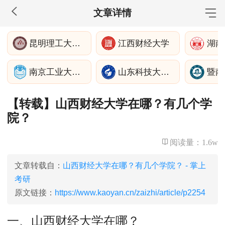
文章详情
MBA工商管理
昆明理工大学建筑工程学院
江西财经大学
湖南
院校库
考试报名
招生政策
学制学费
报名流程
南京工业大学经济与管理学院
山东科技大学土木工程与建筑学院
考试真题
报考经验
招生简章
【转载】山西财经大学在哪？有几个学
MEM工程管理
院？
院校库
考试报名
招生政策
学制学费
报名流程
考试真题
报考经验
招生简章
阅读量：
1.6w
MPA公共管理
文章转载自：
山西财经大学在哪？有几个学院？ - 掌上
考研
院校库
考试报名
招生政策
学制学费
报名流程
原文链接：
https://www.kaoyan.cn/zaizhi/article/p2254
考试真题
报考经验
招生简章
一、山西财经大学在哪？