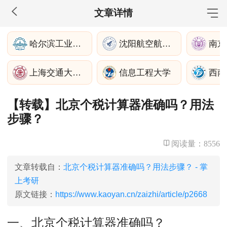
文章详情
MBA工商管理
哈尔滨工业大学
沈阳航空航天大学
南京
院校库
考试报名
招生政策
学制学费
报名流程
上海交通大学生命科学技术学院
信息工程大学
考试真题
报考经验
招生简章
【转载】北京个税计算器准确吗？用法
MEM工程管理
步骤？
院校库
考试报名
招生政策
学制学费
报名流程
考试真题
报考经验
招生简章
阅读量：
8556
MPA公共管理
文章转载自：
北京个税计算器准确吗？用法步骤？ - 掌
上考研
院校库
考试报名
招生政策
学制学费
报名流程
原文链接：
https://www.kaoyan.cn/zaizhi/article/p2668
考试真题
报考经验
招生简章
一、北京个税计算器准确吗？