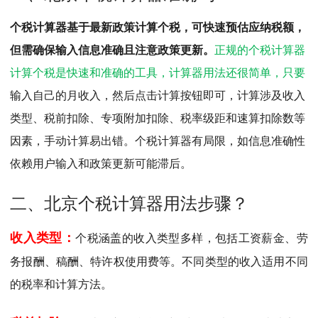
MPAcc会计专硕
个税计算器基于最新政策计算个税，可快速预估应纳税额，
院校库
考试报名
招生政策
学制学费
报名流程
但需确保输入信息准确且注意政策更新。
正规的个税计算器
考试真题
报考经验
招生简章
计算个税是快速和准确的工具，计算器用法还很简单，只要
MTA旅游管理
输入自己的月收入，然后点击计算按钮即可，
计算涉及收入
类型、税前扣除、专项附加扣除、税率级距和速算扣除数等
院校库
考试报名
招生政策
学制学费
报名流程
因素，手动计算易出错。个税计算器有局限，如信息准确性
考试真题
报考经验
招生简章
依赖用户输入和政策更新可能滞后。
二、北京个税计算器用法步骤？
收入类型：
个税涵盖的收入类型多样，包括工资薪金、劳
务报酬、稿酬、特许权使用费等。不同类型的收入适用不同
的税率和计算方法。