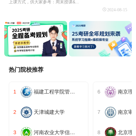
上课方式，供大家参考：周末授课&...
2024-08-15
热门院校推荐
福建工程学院管理学院
南京理
天津城建大学
南京审
河南农业大学信息与管理科学学院