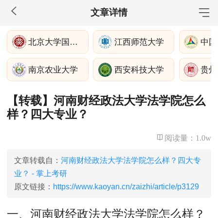
文章详情
MBA工商管理
北京大学国家发展研究院
江西师范大学
中国
院校库
考试报名
招生政策
学制学费
报名流程
南京农业大学
西安科技大学
贵州
考试真题
报考经验
招生简章
【转载】河南财经政法大学法学院怎么
MEM工程管理
样？四大专业？
院校库
考试报名
招生政策
学制学费
报名流程
考试真题
报考经验
招生简章
阅读量：
1.0w
MPA公共管理
文章转载自：
河南财经政法大学法学院怎么样？四大专
业？ - 掌上考研
院校库
考试报名
招生政策
学制学费
报名流程
原文链接：
https://www.kaoyan.cn/zaizhi/article/p3129
考试真题
报考经验
招生简章
一、河南财经政法大学法学院怎么样？