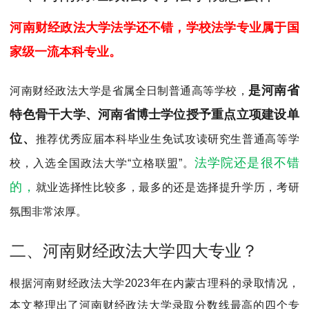
MPAcc会计专硕
河南财经政法大学法学还不错，学校法学专业属于国
院校库
考试报名
招生政策
学制学费
报名流程
家级一流本科专业。
考试真题
报考经验
招生简章
MTA旅游管理
是河南省
河南财经政法大学是省属全日制普通高等学校，
特色骨干大学、河南省博士学位授予重点立项建设单
院校库
考试报名
招生政策
学制学费
报名流程
位、
推荐优秀应届本科毕业生免试攻读研究生普通高等学
考试真题
报考经验
招生简章
法学院还是很不错
校，入选全国政法大学“立格联盟”。
的，
就业选择性比较多，最多的还是选择提升学历，考研
氛围非常浓厚。
二、河南财经政法大学四大专业？
根据河南财经政法大学2023年在内蒙古理科的录取情况，
本文整理出了河南财经政法大学录取分数线最高的四个专