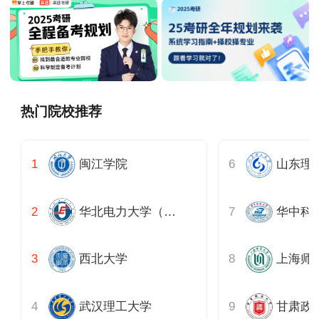
热门院校推荐
闽江学院
山东理
华北电力大学（北京）
华中科
西北大学
上海师
武汉理工大学
甘肃政