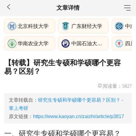
文章详情
MBA工商管理
北京科技大学
广东财经大学
院校库
考试报名
招生政策
学制学费
报名流程
华南农业大学
中国石油大学（华东）
考试真题
报考经验
招生简章
【转载】研究生专硕和学硕哪个更容
MEM工程管理
易？区别？
院校库
考试报名
招生政策
学制学费
报名流程
考试真题
报考经验
招生简章
阅读量：
5827
MPA公共管理
文章转载自：
研究生专硕和学硕哪个更容易？区别？ -
掌上考研
院校库
考试报名
招生政策
学制学费
报名流程
原文链接：
https://www.kaoyan.cn/zaizhi/article/p3817
考试真题
报考经验
招生简章
一、研究生专硕和学硕哪个更容易？