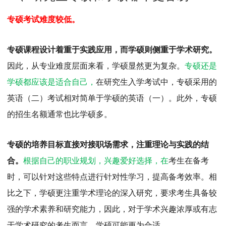
MPAcc会计专硕
专硕考试难度较低。
院校库
考试报名
招生政策
学制学费
报名流程
考试真题
报考经验
招生简章
专硕课程设计着重于实践应用，而学硕则侧重于学术研究。
MTA旅游管理
因此，从专业难度层面来看，学硕显然更为复杂。
专硕还是
学硕都应该是适合自己，
在研究生入学考试中，专硕采用的
院校库
考试报名
招生政策
学制学费
报名流程
英语（二）考试相对简单于学硕的英语（一）。此外，专硕
考试真题
报考经验
招生简章
的招生名额通常也比学硕多。
专硕的培养目标直接对接职场需求，注重理论与实践的结
合。
根据自己的职业规划，兴趣爱好选择，在
考生在备考
时，可以针对这些特点进行针对性学习，提高备考效率。相
比之下，学硕更注重学术理论的深入研究，要求考生具备较
强的学术素养和研究能力，因此，对于学术兴趣浓厚或有志
于学术研究的考生而言，学硕可能更为合适。