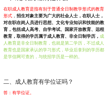
MPAcc会计专硕
在职成人教育是指有别于普通全日制教学形式的教育
院校库
考试报名
招生政策
学制学费
报名流程
形式
，
招生对象主要为广大的社会人士，在职人士，
考试真题
报考经验
招生简章
对在职在岗人员进行思想、文化专业知识和技能的教
育，包括成人高考、自学考试、国家开放教育、远程
MTA旅游管理
教育，取得的学历属于成人教育、非全日制学历，
成
院校库
考试报名
招生政策
学制学费
报名流程
人教育是非全日制教育，也就是第二学历，不过成人
考试真题
报考经验
招生简章
教育也是国家承认的学习形式，毕业后拿到的学历都
是学信网可查的，与统招学历是一样的。
二、成人教育有学位证吗？
答：有学位证。