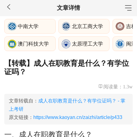
文章详情
MBA工商管理
中南大学
北京工商大学
吉林
院校库
考试报名
招生政策
学制学费
报名流程
澳门科技大学
太原理工大学
闽江
考试真题
报考经验
招生简章
【转载】成人在职教育是什么？有学位
MEM工程管理
证吗？
院校库
考试报名
招生政策
学制学费
报名流程
考试真题
报考经验
招生简章
阅读量：
1.3w
MPA公共管理
文章转载自：
成人在职教育是什么？有学位证吗？ - 掌
上考研
院校库
考试报名
招生政策
学制学费
报名流程
原文链接：
https://www.kaoyan.cn/zaizhi/article/p433
考试真题
报考经验
招生简章
一、成人在职教育是什么？