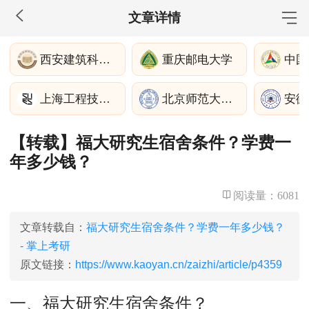
文章详情
MBA工商管理
西安建筑科技大学
重庆邮电大学
中国
院校库
考试报名
招生政策
学制学费
报名流程
上海工程技术大学管理学院
北京师范大学湾区国际商学院
安徽
考试真题
报考经验
招生简章
【转载】福大研究生宿舍条件？学费一
MEM工程管理
年多少钱？
院校库
考试报名
招生政策
学制学费
报名流程
考试真题
报考经验
招生简章
阅读量：
6081
MPA公共管理
文章转载自：
福大研究生宿舍条件？学费一年多少钱？
- 掌上考研
院校库
考试报名
招生政策
学制学费
报名流程
原文链接：
https://www.kaoyan.cn/zaizhi/article/p4359
考试真题
报考经验
招生简章
一、福大研究生宿舍条件？