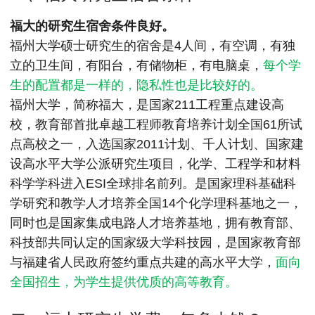
MPAcc会计专硕
福大的研究生宿舍条件良好。
院校库
考试报名
招生政策
学制学费
报名流程
福州大学硕士研究生的宿舍是4人间，有空调，有独
考试真题
报考经验
招生简章
立的卫生间，有阳台，有储物柜，有电脑桌，
每个学
生的配置都是一样的，隐私性也是比较好的。
MTA旅游管理
福州大学，简称福大，是国家211工程重点建设高
院校库
考试报名
招生政策
学制学费
报名流程
校，教育部首批卓越工程师教育培养计划全国61所试
考试真题
报考经验
招生简章
点高校之一，入选国家2011计划、千人计划、国家建
设高水平大学公派研究生项目，化学、工程学和材料
科学学科进入ESI全球排名前列。是国家理科基础科
学研究和教学人才培养全国14个化学理科基地之一，
同时也是国家集成电路人才培养基地，拥有教育部、
科技部共同认定的国家级大学科技园，是国家教育部
与福建省人民政府签约重点共建的高水平大学，
面向
全国招生，为学生提供优质的高等教育。