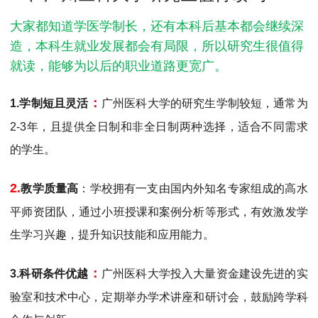
MPAcc会计专硕
大家都知道学医学制长，还有本科后基本都会继续深
院校库
考试报名
招生政策
学制学费
报名流程
造，本科生就业发展都会有局限，所以研究生很值得
考试真题
报考经验
招生简章
就读，能够为以后的职业道路更宽广。
MTA旅游管理
‌：
1.学制短且灵活
广州医科大学的研究生学制较短，通常为
院校库
考试报名
招生政策
学制学费
报名流程
2-3年，且提供全日制和非全日制两种选择，适合不同需求
考试真题
报考经验
招生简章
的学生‌。
‌2.
教学质量高
：学校拥有一支由国内外知名专家组成的高水
平师资团队，通过小班授课和案例分析等形式，有效激发学
生学习兴趣，提升知识技能和应用能力‌。
‌：
3.科研条件优越
广州医科大学投入大量资金建设先进的实
验室和技术中心，定期举办学术讲座和研讨会，鼓励跨学科