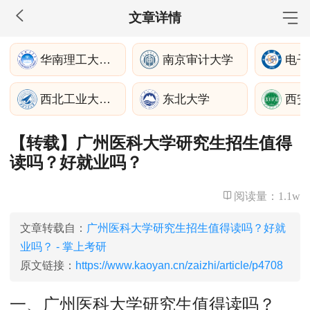
文章详情
MBA工商管理
华南理工大学经济与金融学院
南京审计大学
电子
院校库
考试报名
招生政策
学制学费
报名流程
西北工业大学苏州
东北大学
西安
考试真题
报考经验
招生简章
【转载】广州医科大学研究生招生值得
MEM工程管理
读吗？好就业吗？
院校库
考试报名
招生政策
学制学费
报名流程
考试真题
报考经验
招生简章
阅读量：
1.1w
MPA公共管理
文章转载自：
广州医科大学研究生招生值得读吗？好就
业吗？ - 掌上考研
院校库
考试报名
招生政策
学制学费
报名流程
原文链接：
https://www.kaoyan.cn/zaizhi/article/p4708
考试真题
报考经验
招生简章
一、广州医科大学研究生值得读吗？