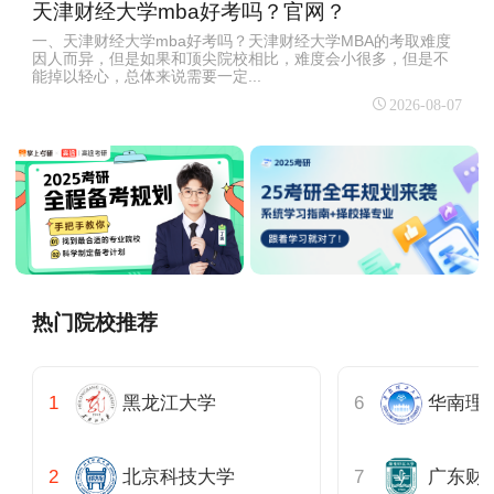
天津财经大学mba好考吗？官网？
一、天津财经大学mba好考吗？天津财经大学MBA的考取难度
因人而异，但是如果和顶尖院校相比，难度会小很多，但是不
能掉以轻心，总体来说需要一定...
2026-08-07
热门院校推荐
黑龙江大学
北京科技大学
广东财