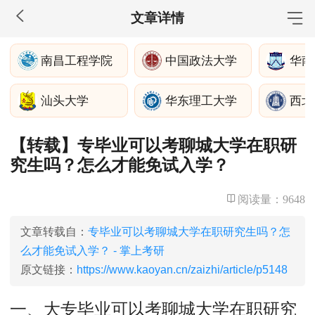
文章详情
MBA工商管理
南昌工程学院
中国政法大学
华南
院校库
考试报名
招生政策
学制学费
报名流程
汕头大学
华东理工大学
西北
考试真题
报考经验
招生简章
【转载】专毕业可以考聊城大学在职研
MEM工程管理
究生吗？怎么才能免试入学？
院校库
考试报名
招生政策
学制学费
报名流程
考试真题
报考经验
招生简章
阅读量：
9648
MPA公共管理
文章转载自：
专毕业可以考聊城大学在职研究生吗？怎
么才能免试入学？ - 掌上考研
院校库
考试报名
招生政策
学制学费
报名流程
原文链接：
https://www.kaoyan.cn/zaizhi/article/p5148
考试真题
报考经验
招生简章
一、大专毕业可以考聊城大学在职研究