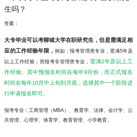
MPAcc会计专硕
生吗？
院校库
考试报名
招生政策
学制学费
报名流程
考试真题
报考经验
招生简章
答案：
MTA旅游管理
大专毕业可以考聊城大学在职研究生，但是需满足相
应的工作经验年限，
例如：报考管理类专业，需满5年及
院校库
考试报名
招生政策
学制学费
报名流程
需满2年及以上工
以上工作经验；而报考非管理类专业，
考试真题
报考经验
招生简章
作经验。其中预报名时间在每年9月份，而正式报名
时间在每年10月中上旬到月底，选择其中一个阶段进
行申请报名即可。
报考专业：
工商管理（MBA）、教育学、法律、会计学、公
共管理、心理学、体育学、教育管理、小学教育。