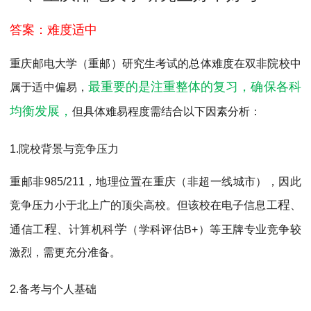
MPAcc会计专硕
答案：难度适中
院校库
考试报名
招生政策
学制学费
报名流程
考试真题
报考经验
招生简章
重庆邮电大学（重
邮
）研究生考试的总体难度在双非院校中
最重要的是注重整体的复习，确保各科
属于‌
适中偏易
‌，
MTA旅游管理
均衡发展，
但具体难易程度需结合以下因素分析： ‌
院校库
考试报名
招生政策
学制学费
报名流程
考试真题
报考经验
招生简章
1.
院校背景与竞争压力
重邮非985/211，地理位置在重庆（非超一线城市），因此
程
竞争压力小于北上广的顶尖高校。但该校在电子信息工
、
程
学
通信工
、计算机科
（学科评估B+）等王牌专业竞争较
激烈，需更充分准备。
2.
备考与个人基础