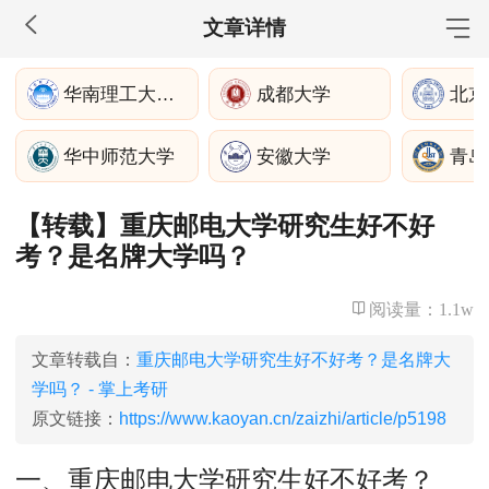
文章详情
MBA工商管理
华南理工大学经济与金融学院
成都大学
北京
院校库
考试报名
招生政策
学制学费
报名流程
华中师范大学
安徽大学
青岛
考试真题
报考经验
招生简章
【转载】重庆邮电大学研究生好不好
MEM工程管理
考？是名牌大学吗？
院校库
考试报名
招生政策
学制学费
报名流程
考试真题
报考经验
招生简章
阅读量：
1.1w
MPA公共管理
文章转载自：
重庆邮电大学研究生好不好考？是名牌大
学吗？ - 掌上考研
院校库
考试报名
招生政策
学制学费
报名流程
原文链接：
https://www.kaoyan.cn/zaizhi/article/p5198
考试真题
报考经验
招生简章
一、重庆邮电大学研究生好不好考？