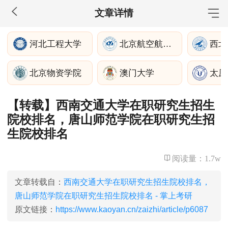
文章详情
MBA工商管理
河北工程大学
北京航空航天大学
院校库
考试报名
招生政策
学制学费
报名流程
北京物资学院
澳门大学
太原
考试真题
报考经验
招生简章
【转载】西南交通大学在职研究生招生
MEM工程管理
院校排名，唐山师范学院在职研究生招
院校库
考试报名
招生政策
学制学费
报名流程
生院校排名
考试真题
报考经验
招生简章
阅读量：
1.7w
MPA公共管理
文章转载自：
西南交通大学在职研究生招生院校排名，
院校库
考试报名
招生政策
学制学费
报名流程
唐山师范学院在职研究生招生院校排名 - 掌上考研
考试真题
报考经验
招生简章
原文链接：
https://www.kaoyan.cn/zaizhi/article/p6087