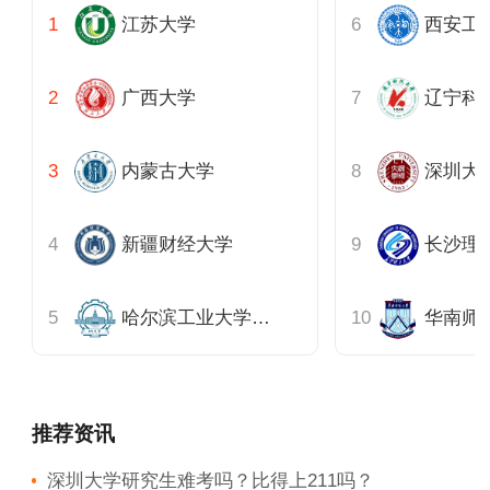
江苏大学
西安工
广西大学
辽宁科
内蒙古大学
深圳大
新疆财经大学
长沙理
哈尔滨工业大学深圳班
华南师
推荐资讯
深圳大学研究生难考吗？比得上211吗？