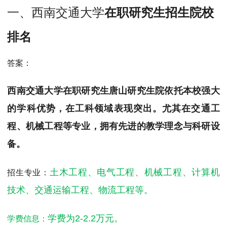
MPAcc会计专硕
一、西南交通大学
在职研究生招生院校
院校库
考试报名
招生政策
学制学费
报名流程
排名
考试真题
报考经验
招生简章
答案：
MTA旅游管理
院校库
考试报名
招生政策
学制学费
报名流程
西南交通大学在职研究生唐山研究生院依托本校强大
考试真题
报考经验
招生简章
的学科优势，在工科领域表现突出。尤其在交通工
程、机械工程等专业，拥有先进的教学理念与科研设
备。
土木工程、电气工程、机械工程、计算机
招生专业：
技术、交通运输工程、物流工程等。
学费为2-2.2万元。
学费信息：