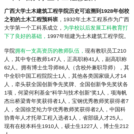
MPAcc会计专硕
广西大学土木建筑工程学院历史可追溯到1928年创校
院校库
考试报名
招生政策
学制学费
报名流程
之初的土木工程预科班
，1932年土木工程系作为广西
考试真题
报考经验
招生简章
大学第一个工科系成立，
为学校以后发展工科教育打
下了良好的基础，
1997年组建为土木建筑工程学院。
MTA旅游管理
学院
拥有一支高资历的教师队伍，
现有教职员工210
院校库
考试报名
招生政策
学制学费
报名流程
人，其中专任教师147人，正高职称41人，副高职称
考试真题
报考经验
招生简章
62人。拥有博士生导师86人（含校外兼职导师），其
中全职中国工程院院士1人，其他各类国家级人才14
人，牵头获全国创新争先奖牌、全国创新争先奖状各
1项，何梁何利基金“科学与技术创新”奖1人，项海帆
杰出桥梁青年奖获得者1人，宝钢优秀教师奖获得者7
人，全国徐芝纶力学优秀教师奖获得者2人，中国科
协青年人才托举工程入选者1人，省部级人才25人。
现有在校本科生1910人，硕士生1227人，博士生212