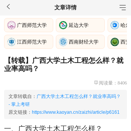
文章详情
MBA工商管理
广西师范大学
延边大学
院校库
考试报名
招生政策
学制学费
报名流程
江西师范大学
西南财经大学
西安
考试真题
报考经验
招生简章
【转载】广西大学土木工程怎么样？就
MEM工程管理
业率高吗？
院校库
考试报名
招生政策
学制学费
报名流程
考试真题
报考经验
招生简章
阅读量：
8406
MPA公共管理
文章转载自：
广西大学土木工程怎么样？就业率高吗？
- 掌上考研
院校库
考试报名
招生政策
学制学费
报名流程
原文链接：
https://www.kaoyan.cn/zaizhi/article/p6161
考试真题
报考经验
招生简章
一、广西大学土木工程怎么样？