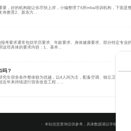
很重要，好的机构能让你尽快上岸，小编整理了6所mba培训机构，下面是
、太奇教育2、新东方
...
的报考要求通常包括学历要求、年龄要求、身体健康要求、部分特定专业
明这些具体的要求内容：1、基本
...
1吗？
研究生宿舍条件整体较为优越，以4人间为主，配备空调、独立卫浴、上
校近年来持续进行宿舍改造工程，
...
本站信息查询仅供参考，具体数据请以学校官网或