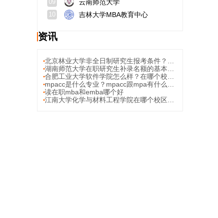
云南师范大学
09
吉林大学MBA教育中心
10
资讯
北京林业大学非全日制研究生报考条件？报考流程？
湖南师范大学在职研究生补录名额的基本情况；2026年有补录机会的热门专业
合肥工业大学软件学院怎么样？在哪个校区？
mpacc是什么专业？mpacc跟mpa有什么区别？
读在职mba和emba哪个好
江南大学化学与材料工程学院在哪个校区？最强三个专业？