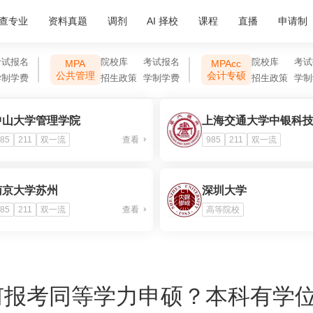
查专业
资料真题
调剂
AI 择校
课程
直播
申请制
考试报名
院校库
考试报名
院校库
考试
MPA
MPAcc
公共管理
会计专硕
学制学费
招生政策
学制学费
招生政策
学制
中山大学管理学院
85
211
双一流
查看
985
211
双一流
南京大学苏州
深圳大学
85
211
双一流
查看
高等院校
何报考同等学力申硕？本科有学