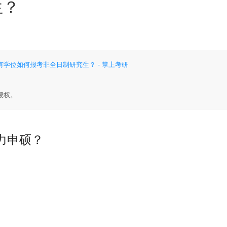
生？
学位如何报考非全日制研究生？ - 掌上考研
授权。
力申硕？