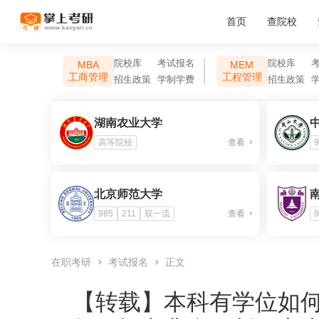
首页
查院校
院校库
考试报名
院校库
MBA
MEM
工商管理
工程管理
招生政策
学制学费
招生政策
湖南农业大学
高等院校
查看
9
北京师范大学
985
211
双一流
查看
9
在职考研
考试报名
正文
【转载】
本科有学位如