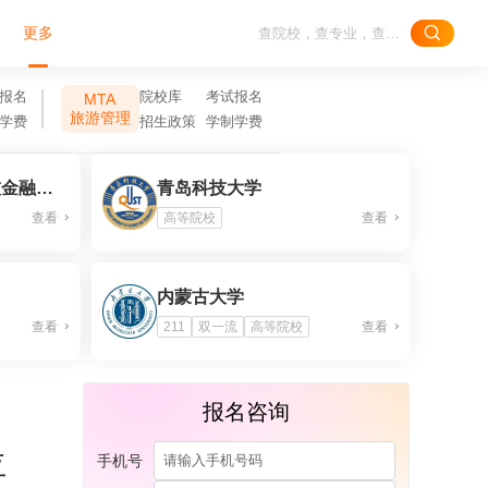
更多
报名
院校库
考试报名
MTA
旅游管理
学费
招生政策
学制学费
上海交通大学中银科技金融学院
青岛科技大学
查看
高等院校
查看
内蒙古大学
查看
211
双一流
高等院校
查看
报名咨询
位
手机号