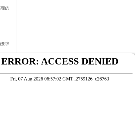
整理的
的要求
床下桌
在线咨询
考试院公布为准
本站数据未经授权严禁转载，违者将依法追究责任