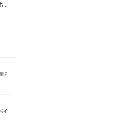
书，
理综
核心