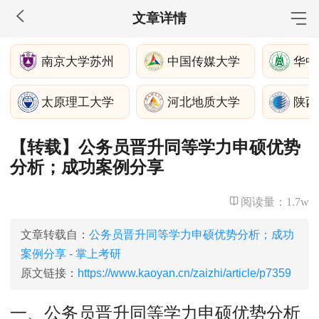
文章详情
MBA工商管理
南京大学苏州
中国传媒大学
华中
院校库
考试报名
招生政策
学制学费
报名流程
太原理工大学
河北地质大学
陕西
考试真题
报考经验
招生简章
【转载】公务员晋升同等学力申硕优势
MEM工程管理
分析；成功案例分享
院校库
考试报名
招生政策
学制学费
报名流程
考试真题
报考经验
招生简章
阅读量：
1.7w
MPA公共管理
文章转载自：
公务员晋升同等学力申硕优势分析；成功
案例分享 - 掌上考研
院校库
考试报名
招生政策
学制学费
报名流程
原文链接：
https://www.kaoyan.cn/zaizhi/article/p7359
考试真题
报考经验
招生简章
一、公务员晋升同等学力申硕优势分析