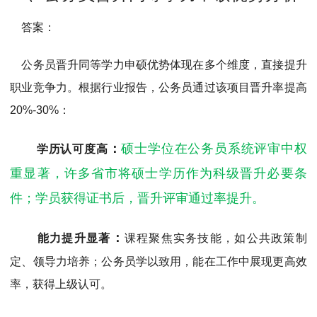
MPAcc会计专硕
答案：
院校库
考试报名
招生政策
学制学费
报名流程
考试真题
报考经验
招生简章
公务员晋升同等学力申硕优势体现在多个维度，直接提升
职业竞争力。根据行业报告，公务员通过该项目晋升率提高
MTA旅游管理
20%-30%：
院校库
考试报名
招生政策
学制学费
报名流程
考试真题
报考经验
招生简章
：
硕士学位在公务员系统评审中权
学历认可度高
重显著，许多省市将硕士学历作为科级晋升必要条
件；学员获得证书后，晋升评审通过率提升。
：
能力提升显著
课程聚焦实务技能，如公共政策制
定、领导力培养；公务员学以致用，能在工作中展现更高效
率，获得上级认可。