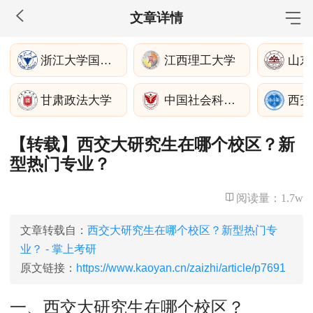
文章详情
MBA工商管理
浙江大学国际联合商学院
江西理工大学
山东
院校库
考试报名
招生政策
学制学费
报名流程
甘肃政法大学
中国社会科学院大学
西安
考试真题
报考经验
招生简章
【转载】西交大研究生在哪个校区？新
MEM工程管理
型热门专业？
院校库
考试报名
招生政策
学制学费
报名流程
考试真题
报考经验
招生简章
阅读量：
1.7w
MPA公共管理
文章转载自：
西交大研究生在哪个校区？新型热门专
业？ - 掌上考研
院校库
考试报名
招生政策
学制学费
报名流程
原文链接：
https://www.kaoyan.cn/zaizhi/article/p7691
考试真题
报考经验
招生简章
一、西交大研究生在哪个校区？